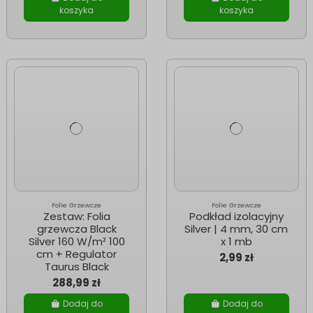
koszyka
koszyka
Folie Grzewcze
Folie Grzewcze
Zestaw: Folia
Podkład izolacyjny
grzewcza Black
Silver | 4 mm, 30 cm
Silver 160 W/m² 100
x 1 mb
cm + Regulator
2,99 zł
Taurus Black
288,99 zł
Dodaj do
Dodaj do