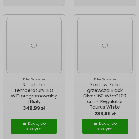
Folie Grzewcze
Folie Grzewcze
Regulator
Zestaw: Folia
temperatury LEO
grzewcza Black
WiFi programowalny
Silver 160 W/m² 100
| Biały
cm + Regulator
Taurus White
349,99 zł
288,99 zł
Dodaj do
Dodaj do
koszyka
koszyka