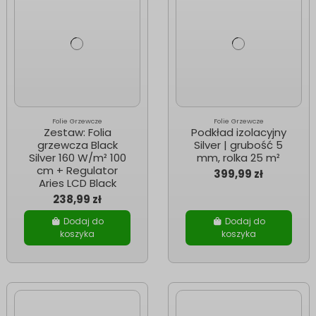
Folie Grzewcze
Folie Grzewcze
Zestaw: Folia
Podkład izolacyjny
grzewcza Black
Silver | grubość 5
Silver 160 W/m² 100
mm, rolka 25 m²
cm + Regulator
399,99 zł
Aries LCD Black
238,99 zł
Dodaj do
Dodaj do
koszyka
koszyka