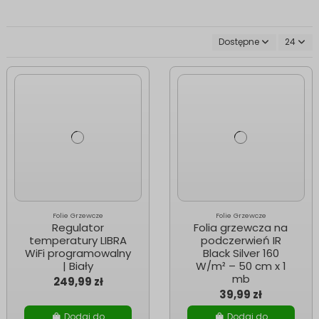
Dostępne
24
Folie Grzewcze
Folie Grzewcze
Regulator
Folia grzewcza na
temperatury LIBRA
podczerwień IR
WiFi programowalny
Black Silver 160
| Biały
W/m² – 50 cm x 1
mb
249,99 zł
39,99 zł
Dodaj do
Dodaj do