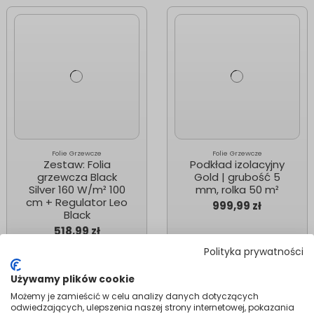
Folie Grzewcze
Folie Grzewcze
Zestaw: Folia
Podkład izolacyjny
grzewcza Black
Gold | grubość 5
Silver 160 W/m² 100
mm, rolka 50 m²
cm + Regulator Leo
999,99 zł
Black
518,99 zł
Polityka prywatności
Dodaj do
Dodaj do
koszyka
koszyka
Używamy plików cookie
Możemy je zamieścić w celu analizy danych dotyczących
odwiedzających, ulepszenia naszej strony internetowej, pokazania