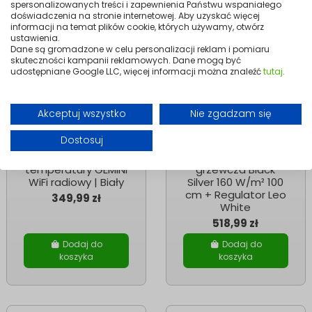
spersonalizowanych treści i zapewnienia Państwu wspaniałego
doświadczenia na stronie internetowej. Aby uzyskać więcej
informacji na temat plików cookie, których używamy, otwórz
ustawienia.
Dane są gromadzone w celu personalizacji reklam i pomiaru
skuteczności kampanii reklamowych. Dane mogą być
udostępniane Google LLC, więcej informacji można znaleźć
tutaj
.
Akceptuj wszystko
Nie zgadzam się
Dostosuj
Folie Grzewcze
Folie Grzewcze
Regulator
Zestaw: Folia
temperatury GEMINI
grzewcza Black
WiFi radiowy | Biały
Silver 160 W/m² 100
cm + Regulator Leo
349,99 zł
White
518,99 zł
Dodaj do
Dodaj do
koszyka
koszyka