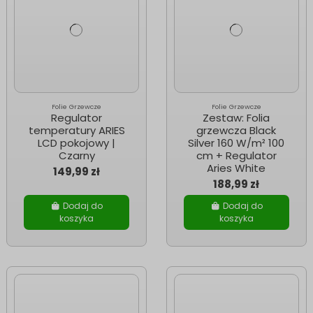
Folie Grzewcze
Folie Grzewcze
Regulator
Zestaw: Folia
temperatury ARIES
grzewcza Black
LCD pokojowy |
Silver 160 W/m² 100
Czarny
cm + Regulator
Aries White
149,99 zł
188,99 zł
Dodaj do
Dodaj do
koszyka
koszyka