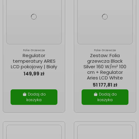
Folie Grzewcze
Folie Grzewcze
Regulator
Zestaw: Folia
temperatury ARIES
grzewcza Black
LCD pokojowy | Biały
Silver 160 W/m² 100
cm + Regulator
149,99 zł
Aries LCD White
51 177,81 zł
Dodaj do
Dodaj do
koszyka
koszyka