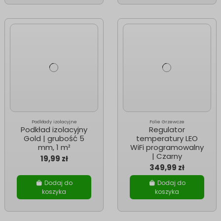
Podkłady izolacyjne
Folie Grzewcze
Podkład izolacyjny
Regulator
Gold | grubość 5
temperatury LEO
mm, 1 m²
WiFi programowalny
| Czarny
19,99 zł
349,99 zł
Dodaj do
Dodaj do
koszyka
koszyka