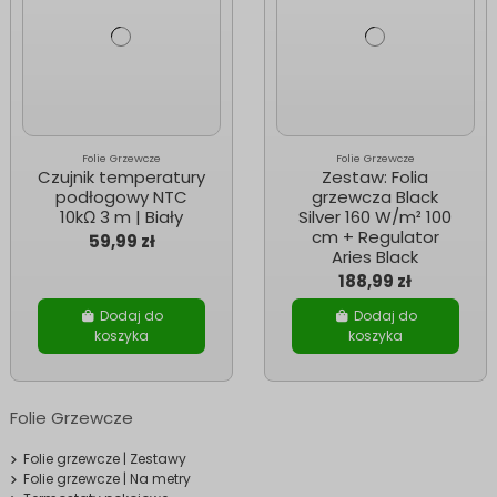
Folie Grzewcze
Folie Grzewcze
Czujnik temperatury
Zestaw: Folia
podłogowy NTC
grzewcza Black
10kΩ 3 m | Biały
Silver 160 W/m² 100
cm + Regulator
59,99 zł
Aries Black
188,99 zł
Dodaj do
Dodaj do
koszyka
koszyka
Folie Grzewcze
Folie grzewcze | Zestawy
Folie grzewcze | Na metry