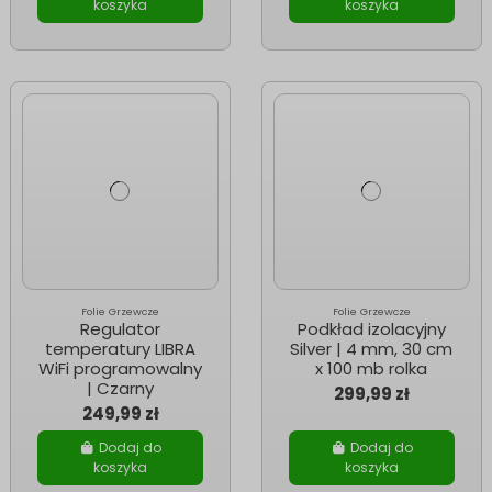
koszyka
koszyka
Folie Grzewcze
Folie Grzewcze
Regulator
Podkład izolacyjny
temperatury LIBRA
Silver | 4 mm, 30 cm
WiFi programowalny
x 100 mb rolka
| Czarny
299,99 zł
249,99 zł
Dodaj do
Dodaj do
koszyka
koszyka