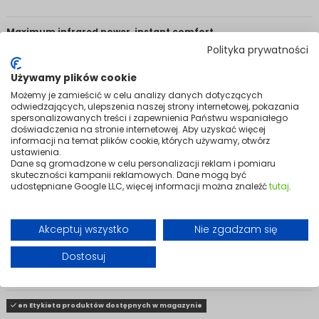
Maximum infrared power, instant comfort.
The most powerful model in the MILANO series, designed for rooms up
Polityka prywatności
to 20 m². Thanks to advanced infrared technology, it delivers fast,
evenly distributed warmth that can be felt almost immediately after
Używamy plików cookie
switching on. Built-in WiFi enables remote control via the TUYA app,
Możemy je zamieścić w celu analizy danych dotyczących
while the digital thermostat and LED panel provide precise, user-
odwiedzających, ulepszenia naszej strony internetowej, pokazania
friendly temperature management. Timer functions and smart
spersonalizowanych treści i zapewnienia Państwu wspaniałego
scheduling adapt heating to your daily routine, improving comfort
doświadczenia na stronie internetowej. Aby uzyskać więcej
and reducing energy use.
informacji na temat plików cookie, których używamy, otwórz
ustawienia.
With an ultra-slim 21 mm profile, it can be wall-mounted or placed on
Dane są gromadzone w celu personalizacji reklam i pomiaru
stable feet for flexible positioning. IP44 protection ensures safe
skuteczności kampanii reklamowych. Dane mogą być
operation in bathrooms and other humid spaces — offering reliable
udostępniane Google LLC, więcej informacji można znaleźć
tutaj
.
performance wherever you need it most.
Variants
Akceptuj wszystko
Nie zgadzam się
Dostosuj
en Etykieta produktów dostępnych w magazynie