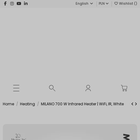
English
PLN
Wishlist (
)
Home
Heating
MILANO 700 W Infrared Heater | WiFi, IR, White