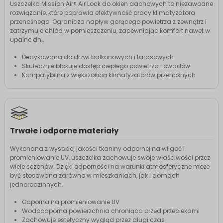
Uszczelka Mission Air® Air Lock do okien dachowych to niezawodne
rozwiązanie, które poprawia efektywność pracy klimatyzatora
przenośnego. Ogranicza napływ gorącego powietrza z zewnątrz i
zatrzymuje chłód w pomieszczeniu, zapewniając komfort nawet w
upalne dni.
Dedykowana do drzwi balkonowych i tarasowych
Skutecznie blokuje dostęp ciepłego powietrza i owadów
Kompatybilna z większością klimatyzatorów przenośnych
Trwałe i odporne materiały
Wykonana z wysokiej jakości tkaniny odpornej na wilgoć i
promieniowanie UV, uszczelka zachowuje swoje właściwości przez
wiele sezonów. Dzięki odporności na warunki atmosferyczne może
być stosowana zarówno w mieszkaniach, jak i domach
jednorodzinnych.
Odporna na promieniowanie UV
Wodoodporna powierzchnia chroniąca przed przeciekami
Zachowuje estetyczny wygląd przez długi czas