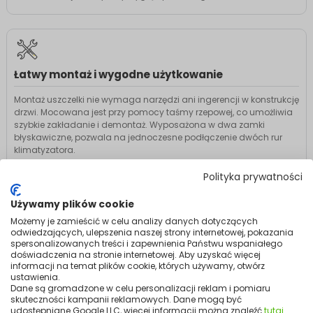
Łatwy montaż i wygodne użytkowanie
Montaż uszczelki nie wymaga narzędzi ani ingerencji w konstrukcję
drzwi. Mocowana jest przy pomocy taśmy rzepowej, co umożliwia
szybkie zakładanie i demontaż. Wyposażona w dwa zamki
błyskawiczne, pozwala na jednoczesne podłączenie dwóch rur
klimatyzatora.
Instalacja w kilka minut bez specjalistycznych narzędzi
Polityka prywatności
Dwa zamki błyskawiczne do obsługi dwóch rur
Możliwość prania w pralce w 40°C
Używamy plików cookie
Możemy je zamieścić w celu analizy danych dotyczących
odwiedzających, ulepszenia naszej strony internetowej, pokazania
spersonalizowanych treści i zapewnienia Państwu wspaniałego
Opis produktu
doświadczenia na stronie internetowej. Aby uzyskać więcej
informacji na temat plików cookie, których używamy, otwórz
Uszczelka okienna Air Lock
ustawienia.
Dane są gromadzone w celu personalizacji reklam i pomiaru
To praktyczne rozwiązanie, które znacząco
skuteczności kampanii reklamowych. Dane mogą być
udostępniane Google LLC, więcej informacji można znaleźć
tutaj
.
zwiększa skuteczność klimatyzatora przenośnego.