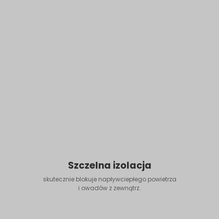
Szczelna izolacja
skutecznie blokuje napływciepłego powietrza
i owadów z zewnątrz.