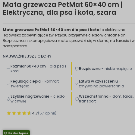
Mata grzewcza PetMat 60×40 cm |
Elektryczna, dla psa i kota, szara
Mata grzewcza PetMat 60×40 cm dla psa i kota
to elektryczne
legowisko zapewniające zwierzęciu przyjemne ciepło w chłodne dni.
Bezpieczna, niskonapięciowa mata sprawdzi się w domu, na tarasie i w
transporterze.
NAJWAŻNIEJSZE CECHY
Rozmiar 60×40 cm
- dla psa i
Bezpieczna
- niskie napięcie
kota
Regulacja ciepła
- komfort
Łatwa w czyszczeniu
-
zwierzęcia
zmywalna powierzchnia
Szybkie nagrzewanie
- ciepło
Wszechstronna
- dom, taras,
w chwilę
transport
4,7
(57 opinii)
Niedostępne