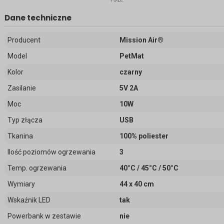
Dane techniczne
Producent
Mission Air®
Model
PetMat
Kolor
czarny
Zasilanie
5V 2A
Moc
10W
Typ złącza
USB
Tkanina
100% poliester
Ilość poziomów ogrzewania
3
Temp. ogrzewania
40°C / 45°C / 50°C
Wymiary
44 x 40 cm
Wskaźnik LED
tak
Powerbank w zestawie
nie