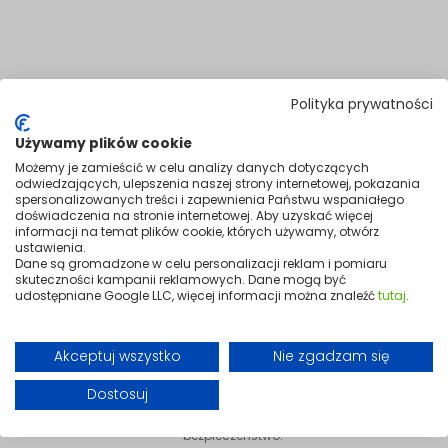
Polityka prywatności
Używamy plików cookie
Możemy je zamieścić w celu analizy danych dotyczących
odwiedzających, ulepszenia naszej strony internetowej, pokazania
spersonalizowanych treści i zapewnienia Państwu wspaniałego
doświadczenia na stronie internetowej. Aby uzyskać więcej
informacji na temat plików cookie, których używamy, otwórz
ustawienia.
Dane są gromadzone w celu personalizacji reklam i pomiaru
skuteczności kampanii reklamowych. Dane mogą być
udostępniane Google LLC, więcej informacji można znaleźć
tutaj
.
Akceptuj wszystko
Nie zgadzam się
Przewód zabezpieczony
Dostosuj
Odporny na przegryzienie przewód, gwarantuje spokój i pełne
bezpieczeństwo.