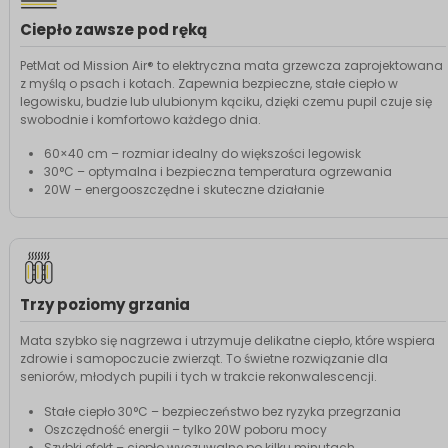
Ciepło zawsze pod ręką
PetMat od Mission Air® to elektryczna mata grzewcza zaprojektowana
z myślą o psach i kotach. Zapewnia bezpieczne, stałe ciepło w
legowisku, budzie lub ulubionym kąciku, dzięki czemu pupil czuje się
swobodnie i komfortowo każdego dnia.
60×40 cm – rozmiar idealny do większości legowisk
30°C – optymalna i bezpieczna temperatura ogrzewania
20W – energooszczędne i skuteczne działanie
Trzy poziomy grzania
Mata szybko się nagrzewa i utrzymuje delikatne ciepło, które wspiera
zdrowie i samopoczucie zwierząt. To świetne rozwiązanie dla
seniorów, młodych pupili i tych w trakcie rekonwalescencji.
Stałe ciepło 30°C – bezpieczeństwo bez ryzyka przegrzania
Oszczędność energii – tylko 20W poboru mocy
Szybki efekt – ciepło wyczuwalne po kilku minutach