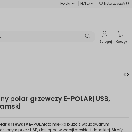
Polski
PLN zł
Lista życzeń (
)
Zaloguj
Koszyk
zny polar grzewczy E-POLAR| USB,
damski
olar grzewczy E-POLAR
to miękka bluza z wbudowanym
ilanym przez USB, dostępna w wersji męskiej i damskiej. Strefy