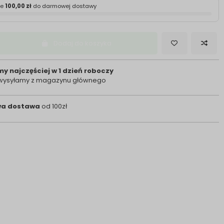
ze
100,00 zł
do darmowej dostawy
Dodaj do koszyka
y najczęściej w 1 dzień roboczy
 wysyłamy z magazynu głównego
a dostawa
od 100zł