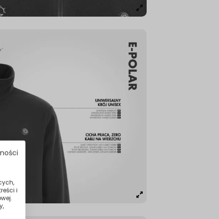
tności
cych,
eści i
wej.
y,