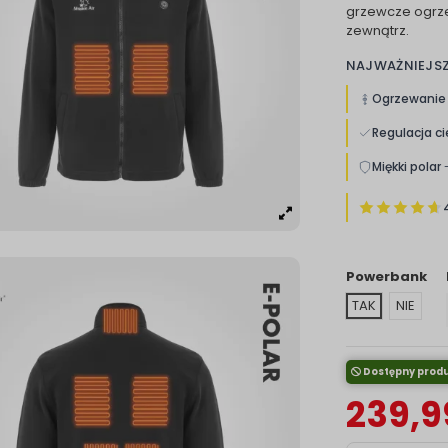
grzewcze ogrze
zewnątrz.
NAJWAŻNIEJS
Ogrzewanie
Regulacja ci
Miękki polar
-
Powerbank
TAK
NIE
Dostępny produ
239,99