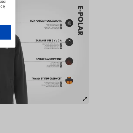
ości
cej