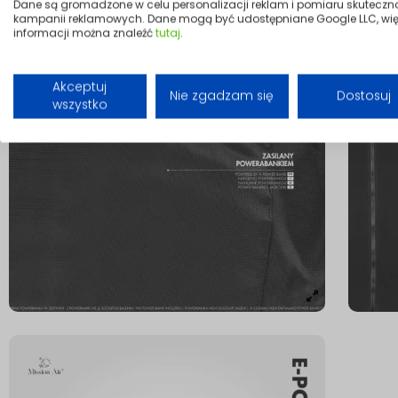
Dane są gromadzone w celu personalizacji reklam i pomiaru skuteczn
kampanii reklamowych. Dane mogą być udostępniane Google LLC, wię
informacji można znaleźć
tutaj
.
Akceptuj
Nie zgadzam się
Dostosuj
wszystko