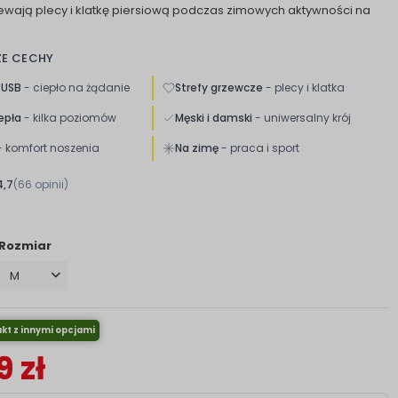
wają plecy i klatkę piersiową podczas zimowych aktywności na
ZE CECHY
 USB
- ciepło na żądanie
Strefy grzewcze
- plecy i klatka
epła
- kilka poziomów
Męski i damski
- uniwersalny krój
 komfort noszenia
Na zimę
- praca i sport
4,7
(66 opinii)
Rozmiar
kt z innymi opcjami
 zł