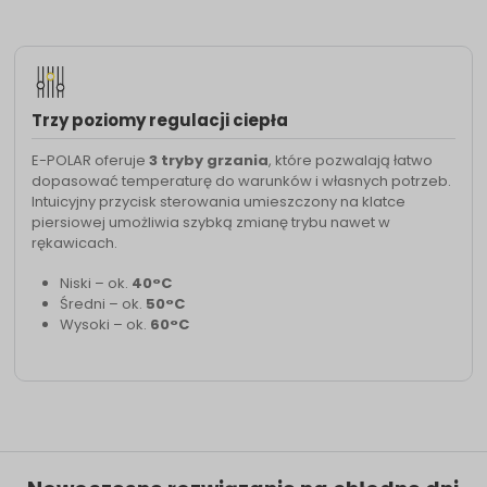
Trzy poziomy regulacji ciepła
E-POLAR oferuje
3 tryby grzania
, które pozwalają łatwo
dopasować temperaturę do warunków i własnych potrzeb.
Intuicyjny przycisk sterowania umieszczony na klatce
piersiowej umożliwia szybką zmianę trybu nawet w
rękawicach.
Niski – ok.
40°C
Średni – ok.
50°C
Wysoki – ok.
60°C