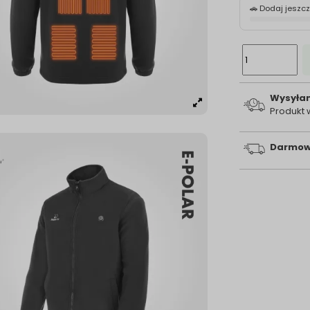
🚗 Dodaj jeszc
Wysyłam
Produkt
Darmow