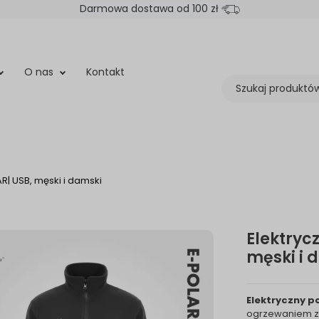
Darmowa dostawa od 100 zł
O nas
Kontakt
R| USB, męski i damski
Elektryc
męski i 
Elektryczny p
ogrzewaniem zas