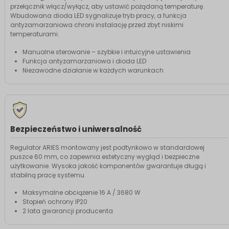
przełącznik włącz/wyłącz, aby ustawić pożądaną temperaturę.
Wbudowana dioda LED sygnalizuje tryb pracy, a funkcja
antyzamarzaniowa chroni instalację przed zbyt niskimi
temperaturami.
Manualne sterowanie – szybkie i intuicyjne ustawienia
Funkcja antyzamarzaniowa i dioda LED
Niezawodne działanie w każdych warunkach
Bezpieczeństwo i uniwersalność
Regulator ARIES montowany jest podtynkowo w standardowej
puszce 60 mm, co zapewnia estetyczny wygląd i bezpieczne
użytkowanie. Wysoka jakość komponentów gwarantuje długą i
stabilną pracę systemu.
Maksymalne obciążenie 16 A / 3680 W
Stopień ochrony IP20
2 lata gwarancji producenta