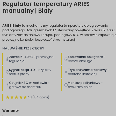
Regulator temperatury ARIES
manualny | Biały
ARIES Biały
to mechaniczny regulator temperatury do ogrzewania
podłogowego i folii grzewczych IR, sterowany pokrętłem. Zakres 5-40°C,
tryb antyzamarzaniowy i czujnik podłogowy NTC w zestawie zapewniaj
precyzyjną kontrolę i bezpieczeństwo instalacji.
NAJWAŻNIEJSZE CECHY
Zakres 5-40°C
- precyzyjna
Sterowanie pokrętłem
-
regulacja
prosta obsługa
Sygnalizacja LED
- czytelny
Tryb antyzamarzaniowy
-
status pracy
ochrona instalacji
Czujnik NTC w zestawie
-
Montaż podtynkowy
-
gotowy do montażu
dyskretny finish
4,8
(134 opinii)
Warianty