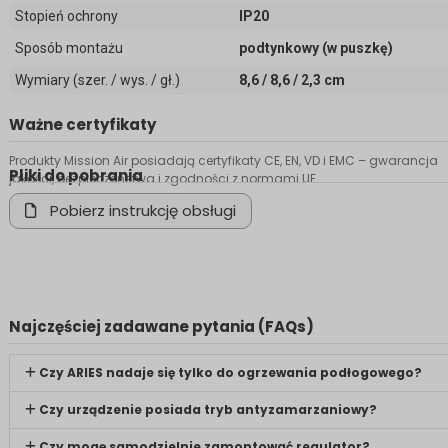
Stopień ochrony
IP20
Sposób montażu
podtynkowy (w puszkę)
Wymiary (szer. / wys. / gł.)
8,6 / 8,6 / 2,3 cm
Ważne certyfikaty
Produkty Mission Air posiadają certyfikaty CE, EN, VD i EMC – gwarancja
Pliki do pobrania
jakości, bezpieczeństwa i zgodności z normami UE.
Pobierz instrukcję obsługi
Najczęściej zadawane pytania (FAQs)
Czy ARIES nadaje się tylko do ogrzewania podłogowego?
Czy urządzenie posiada tryb antyzamarzaniowy?
Czy mogę samodzielnie zamontować regulator?