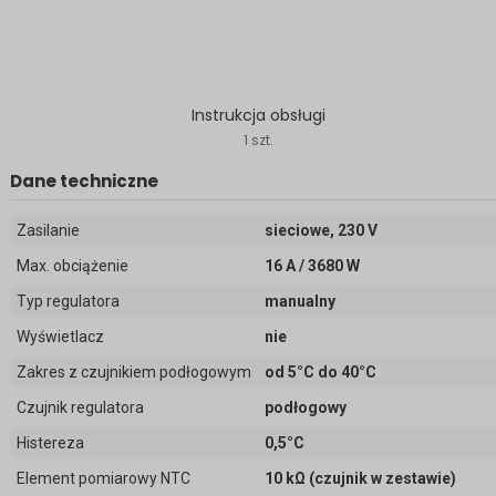
Instrukcja obsługi
1 szt.
Dane techniczne
Zasilanie
sieciowe, 230 V
Max. obciążenie
16 A / 3680 W
Typ regulatora
manualny
Wyświetlacz
nie
Zakres z czujnikiem podłogowym
od 5°C do 40°C
Czujnik regulatora
podłogowy
Histereza
0,5°C
Element pomiarowy NTC
10 kΩ (czujnik w zestawie)