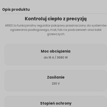
Opis produktu
Kontroluj ciepło z precyzją
ARIES to funkcjonalny regulator pokojowy przeznaczony do systemów
ogrzewania podłogowego, mat, folii na podczerwień oraz kabli
grzewczych
Moc obciążenia
do 16 A / 3680 W
Zasilanie
230 V
Stopień ochrony