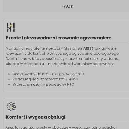
FAQs
Proste i niezawodne sterowanie ogrzewaniem
Manualny regulator temperatury Mission Air
ARIES
to klasyczne
rozwiązanie do kontroli elektrycznego ogrzewania podłogowego.
Dzięki niemu w łatwy sposób utrzymasz komfort cieplny w domu,
biurze czy mieszkaniu – niezależnie od warunków na zewnątrz.
Dedykowany do mat i folii grzewczych IR
Zakres regulacji temperatury: 5–40°C
W zestawie czujnik podłogowy NTC
Komfort i wygoda obsługi
Aries to regulator prosty w obsłudze – wystarczy jedno pokrętło i