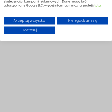
skuteczności kampanii reklamowych. Dane mogą być
udostępniane Google LLC, więcej informacji można znaleźć
tutaj
.
Prosta obsługa
Akceptuj wszystko
Nie zgadzam się
Intuicyjne przyciski „+” i „–” umożliwiają szybkie ustawienie temperatury
Dostosuj