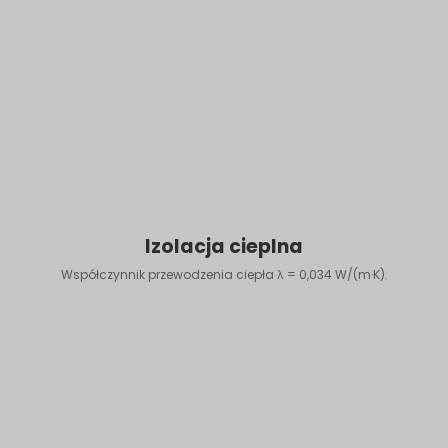
Izolacja cieplna
Współczynnik przewodzenia ciepła λ = 0,034 W/(m·K).