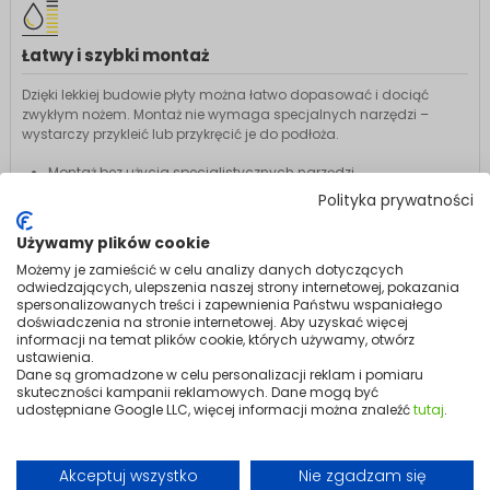
Łatwy i szybki montaż
Dzięki lekkiej budowie płyty można łatwo dopasować i dociąć
zwykłym nożem. Montaż nie wymaga specjalnych narzędzi –
wystarczy przykleić lub przykręcić je do podłoża.
Montaż bez użycia specjalistycznych narzędzi
Możliwość docięcia na wymiar
Polityka prywatności
Szybka instalacja w łazience lub kuchni
Używamy plików cookie
Możemy je zamieścić w celu analizy danych dotyczących
odwiedzających, ulepszenia naszej strony internetowej, pokazania
Opis produktu
spersonalizowanych treści i zapewnienia Państwu wspaniałego
doświadczenia na stronie internetowej. Aby uzyskać więcej
Płyta budowlana Mission Air
informacji na temat plików cookie, których używamy, otwórz
ustawienia.
To lekki i wytrzymały element konstrukcyjno-izolacyjny, stworzony do
Dane są gromadzone w celu personalizacji reklam i pomiaru
zastosowań w łazienkach, kuchniach, pralniach i innych
skuteczności kampanii reklamowych. Dane mogą być
pomieszczeniach o podwyższonej wilgotności.
udostępniane Google LLC, więcej informacji można znaleźć
tutaj
.
Wymiary płyty
Akceptuj wszystko
Nie zgadzam się