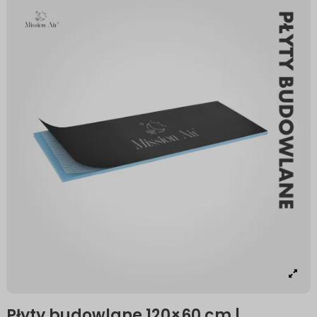
Płyty budowlane 120×60 cm |