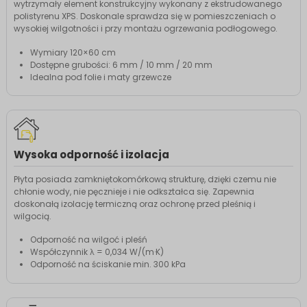
wytrzymały element konstrukcyjny wykonany z ekstrudowanego
polistyrenu XPS. Doskonale sprawdza się w pomieszczeniach o
wysokiej wilgotności i przy montażu ogrzewania podłogowego.
Wymiary 120×60 cm
Dostępne grubości: 6 mm / 10 mm / 20 mm
Idealna pod folie i maty grzewcze
Wysoka odporność i izolacja
Płyta posiada zamkniętokomórkową strukturę, dzięki czemu nie
chłonie wody, nie pęcznieje i nie odkształca się. Zapewnia
doskonałą izolację termiczną oraz ochronę przed pleśnią i
wilgocią.
Odporność na wilgoć i pleśń
Współczynnik λ = 0,034 W/(m·K)
Odporność na ściskanie min. 300 kPa