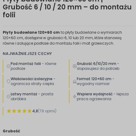
Grubość 6 / 10 / 20 mm – do montażu
folii
Płyty budowlane 120×60 cm
to płyty budowlane o wymiarach
120×60 cm, dostępne w grubości 6, 10 lub 20 mm, które stanowią
równe i izolujące podłoże do montażu folii i mat grzewczych.
NAJWAŻNIEJSZE CECHY
Pod montaż folii
- równe
Grubość 6/10/20 mm
-
podłoże
dopasujesz do potrzeb
Właściwości izolacyjne
-
Format 120×60 cm
-
ogranicza straty ciepła
wygodny rozmiar
Łatwy montaż
- prosta
Wspiera wydajność
- lepsza
obróbka
praca ogrzewania
4,8
(79 opinii)
Grubość