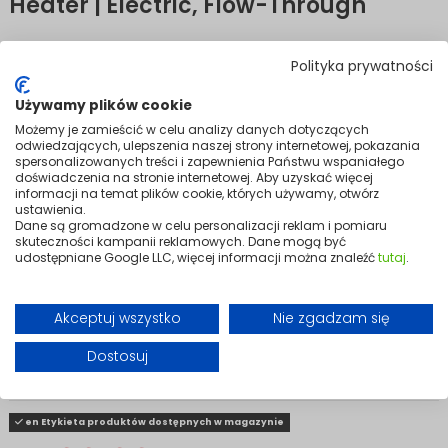
Heater | Electric, Flow-Through
Whole-home hot water, always on demand.
Polityka prywatności
For larger homes that need hot water everywhere, all at once, the
Używamy plików cookie
HYDRO BATH 18 kW delivers. High-output flow-through heating keeps
multiple outlets running simultaneously — no pressure drops, no cold
Możemy je zamieścić w celu analizy danych dotyczących
surprises, no compromise.
odwiedzających, ulepszenia naszej strony internetowej, pokazania
spersonalizowanych treści i zapewnienia Państwu wspaniałego
The electronic thermostat and intuitive control panel make
doświadczenia na stronie internetowej. Aby uzyskać więcej
temperature management precise and straightforward, and because
informacji na temat plików cookie, których używamy, otwórz
the flow-through technology only draws energy when water is
ustawienia.
actually running, efficiency is never sacrificed for performance.
Dane są gromadzone w celu personalizacji reklam i pomiaru
skuteczności kampanii reklamowych. Dane mogą być
Sleek, dependable, and built for everyday life at scale — the HYDRO
udostępniane Google LLC, więcej informacji można znaleźć
tutaj
.
BATH 18 kW is the reliable backbone every large home deserves.
Variants
Akceptuj wszystko
Nie zgadzam się
Dostosuj
en Etykieta produktów dostępnych w magazynie