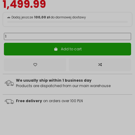
1,499.99
🚗 Dodaj jeszcze
100,00 zł
do darmowej dostawy
Add to cart
We usually ship within 1 business day
Products are dispatched from our main warehouse
Free delivery
on orders over 100 PLN