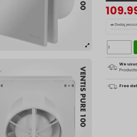
109.9
🚗 Dodaj jeszc
We usual
Products
Free del