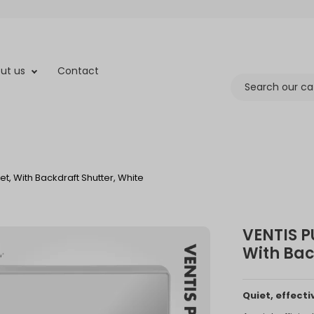
ut us
Contact
t, With Backdraft Shutter, White
VENTIS P
With Bac
Quiet, effect