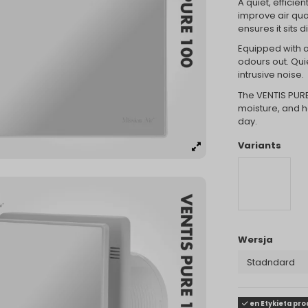
A quiet, effici
improve air qual
ensures it sits
Equipped with a
odours out. Qui
intrusive noise.
The VENTIS PURE
moisture, and h
day.
Variants
Wersja
en Etykieta pr