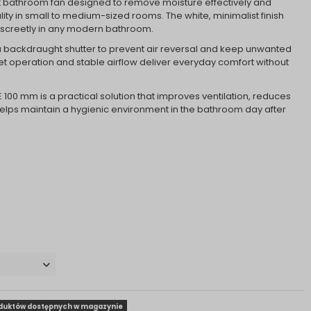
ent bathroom fan designed to remove moisture effectively and
ity in small to medium-sized rooms. The white, minimalist finish
 discreetly in any modern bathroom.
 backdraught shutter to prevent air reversal and keep unwanted
et operation and stable airflow deliver everyday comfort without
 100 mm is a practical solution that improves ventilation, reduces
elps maintain a hygienic environment in the bathroom day after
oduktów dostępnych w magazynie