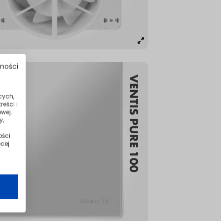
tności
cych,
eści i
wej.
y,
ości
cej