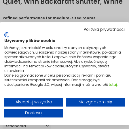
Quiet, With Backdraft Shutter, White
Refined performance for medium-sized rooms.
An elegant, quiet bathroom fan designed for effective ventilation in
Polityka prywatności
medium-sized spaces. The minimalist design complements modern,
light interiors beautifully.
Używamy plików cookie
Equipped with a backdraught shutter, it effectively prevents air reversal
Możemy je zamieścić w celu analizy danych dotyczących
and stops odours from the ventilation duct entering the room. Stable
odwiedzających, ulepszenia naszej strony internetowej, pokazania
airflow and low noise levels guarantee comfortable daily use.
spersonalizowanych treści i zapewnienia Państwu wspaniałego
doświadczenia na stronie internetowej. Aby uzyskać więcej
The VENTIS LINEA 120 mm in white is a functional, stylish, and
informacji na temat plików cookie, których używamy, otwórz
dependable solution that improves air quality, reduces moisture, and
ustawienia.
supports a healthy environment in the bathroom.
Dane są gromadzone w celu personalizacji reklam i pomiaru
skuteczności kampanii reklamowych. Dane mogą być
Variants
udostępniane Google LLC, więcej informacji można znaleźć
tutaj
.
Akceptuj wszystko
Nie zgadzam się
Dostosuj
Wersja