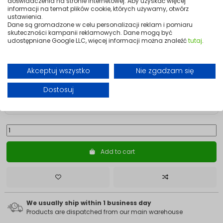
doświadczenia na stronie internetowej. Aby uzyskać więcej
informacji na temat plików cookie, których używamy, otwórz
Powierzchnia grzewcza
ustawienia.
Dane są gromadzone w celu personalizacji reklam i pomiaru
skuteczności kampanii reklamowych. Dane mogą być
udostępniane Google LLC, więcej informacji można znaleźć
tutaj
.
en Etykieta produktów dostępnych w magazynie
559.99
Akceptuj wszystko
Nie zgadzam się
Dostosuj
🚗 Dodaj jeszcze
100,00 zł
do darmowej dostawy
Add to cart
We usually ship within 1 business day
Products are dispatched from our main warehouse