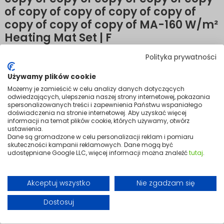
of copy of copy of copy of copy of
copy of copy of copy of MA-160 W/m²
Heating Mat Set | F
Polityka prywatności
Efficient warmth beneath tiles and porcelain.
Używamy plików cookie
A modern, high-performance solution for electric underfloor heating
Możemy je zamieścić w celu analizy danych dotyczących
beneath ceramic tiles and porcelain stoneware. Built to sit within the
odwiedzających, ulepszenia naszej strony internetowej, pokazania
adhesive layer, the mats deliver durable, safe heating that's
spersonalizowanych treści i zapewnienia Państwu wspaniałego
completely integrated into the floor structure.
doświadczenia na stronie internetowej. Aby uzyskać więcej
informacji na temat plików cookie, których używamy, otwórz
The mats lay flat evenly and adapt easily to the layout of any room.
ustawienia.
Installation is quick and requires no specialist tools, delivering
Dane są gromadzone w celu personalizacji reklam i pomiaru
comfortable, evenly distributed warmth across the entire floor surface.
skuteczności kampanii reklamowych. Dane mogą być
udostępniane Google LLC, więcej informacji można znaleźć
tutaj
.
Variants
+3
Akceptuj wszystko
Nie zgadzam się
Dostosuj
Powierzchnia grzewcza