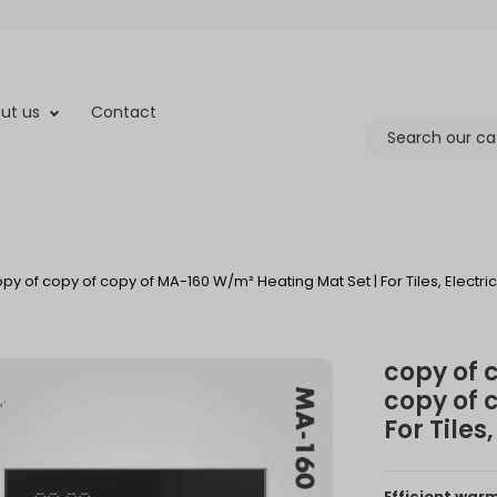
ut us
Contact
py of copy of copy of MA-160 W/m² Heating Mat Set | For Tiles, Electri
copy of 
copy of 
For Tiles
Efficient war