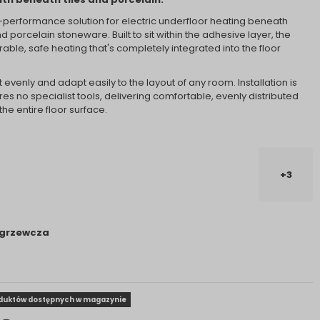
performance solution for electric underfloor heating beneath
d porcelain stoneware. Built to sit within the adhesive layer, the
able, safe heating that's completely integrated into the floor
t evenly and adapt easily to the layout of any room. Installation is
es no specialist tools, delivering comfortable, evenly distributed
he entire floor surface.
+3
 grzewcza
oduktów dostępnych w magazynie