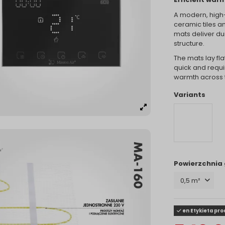
A modern, high-
ceramic tiles an
mats deliver dur
structure.
The mats lay fla
quick and requir
warmth across t
Variants
Powierzchnia
en Etykieta pr