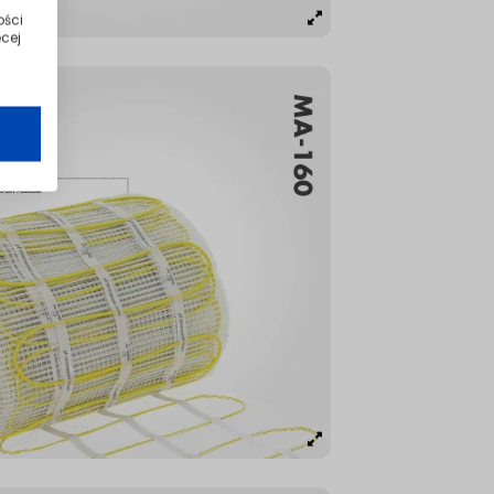
ości
cej