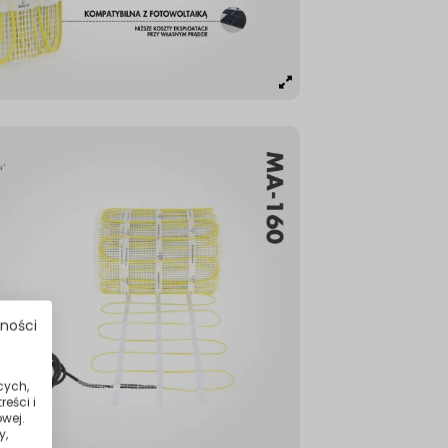
tności
cych,
eści i
wej.
y,