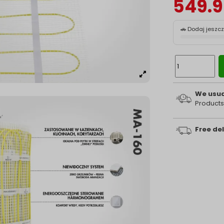
549.9
🚗 Dodaj jeszc
We usual
Products
Free del