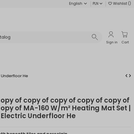
English
PLN
Wishlist (
)
Sign in
Cart
c Underfloor He
copy of copy of copy of copy of copy of
copy of MA-160 W/m² Heating Mat Set |
, Electric Underfloor He
mth beneath tiles and porcelain.