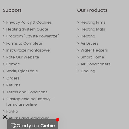
Support
Our Products
Privacy Policy & Cookies
Heating Films
Heating System Quote
Heating Mats
Program "Czyste Powietrze"
Heating
Forms to Complete
Air Dryers
Instruktaże montażowe
Water Heaters
Rate Our Website
Smart Home
Pomoc
Air Conditioners
Wyślij zgłoszenie
Cooling
Orders
Returns
Terms and Conditions
Odstąpienie od umowy –
formularz online
PayPo
Returns and withdrawal