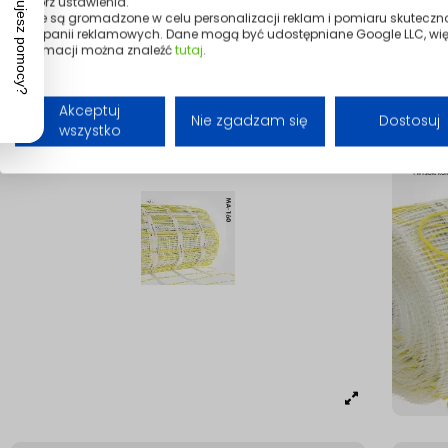
otwórz ustawienia.
Dane są gromadzone w celu personalizacji reklam i pomiaru skuteczn
kampanii reklamowych. Dane mogą być udostępniane Google LLC, wię
informacji można znaleźć
tutaj
.
Akceptuj
Nie zgadzam się
Dostosuj
wszystko