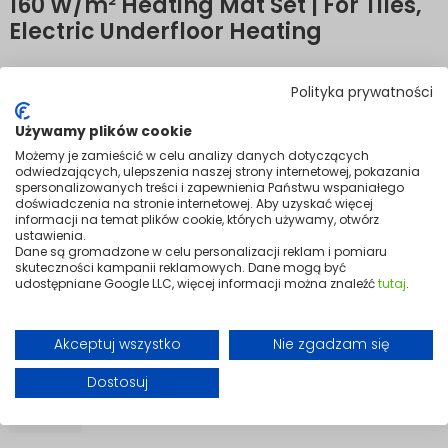
160 W/m² Heating Mat Set | For Tiles,
Electric Underfloor Heating
Efficient warmth beneath tiles and porcelain.
Polityka prywatności
A modern, high-performance solution for electric underfloor heating
Używamy plików cookie
beneath ceramic tiles and porcelain stoneware. Built to sit within the
adhesive layer, the mats deliver durable, safe heating that's
Możemy je zamieścić w celu analizy danych dotyczących
completely integrated into the floor structure.
odwiedzających, ulepszenia naszej strony internetowej, pokazania
spersonalizowanych treści i zapewnienia Państwu wspaniałego
The mats lay flat evenly and adapt easily to the layout of any room.
doświadczenia na stronie internetowej. Aby uzyskać więcej
Installation is quick and requires no specialist tools, delivering
informacji na temat plików cookie, których używamy, otwórz
comfortable, evenly distributed warmth across the entire floor surface.
ustawienia.
Dane są gromadzone w celu personalizacji reklam i pomiaru
skuteczności kampanii reklamowych. Dane mogą być
Variants
udostępniane Google LLC, więcej informacji można znaleźć
tutaj
.
+3
Akceptuj wszystko
Nie zgadzam się
Dostosuj
Powierzchnia grzewcza