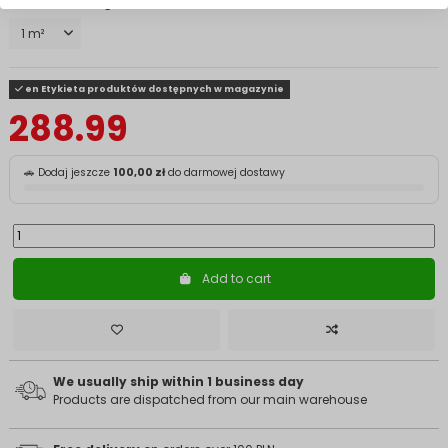
Powierzchnia grzewcza
en Etykieta produktów dostępnych w magazynie
288.99
🚗 Dodaj jeszcze
100,00 zł
do darmowej dostawy
Add to cart
We usually ship within 1 business day
Products are dispatched from our main warehouse