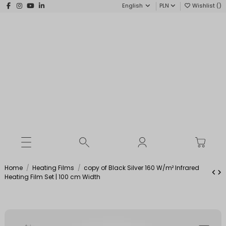
English
PLN
Wishlist (
)
Home
Heating Films
copy of Black Silver 160 W/m² Infrared
Heating Film Set | 100 cm Width