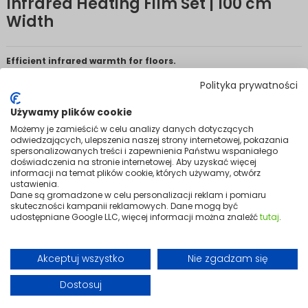
Infrared Heating Film Set | 100 cm
Width
Efficient infrared warmth for floors.
An energy-efficient, eco-friendly heat source suited to homes, flats,
Polityka prywatności
and offices. Infrared technology warms people and objects directly
rather than the air — delivering a pleasant, comfortable warmth that
Używamy plików cookie
feels more natural and wastes less energy.
Możemy je zamieścić w celu analizy danych dotyczących
High energy efficiency and straightforward installation make it a
odwiedzających, ulepszenia naszej strony internetowej, pokazania
practical choice. It lays flat beneath panel flooring, works quickly, and
spersonalizowanych treści i zapewnienia Państwu wspaniałego
requires no ongoing maintenance.
doświadczenia na stronie internetowej. Aby uzyskać więcej
informacji na temat plików cookie, których używamy, otwórz
Mounting accessories are included in the kit, so the system is ready to
ustawienia.
install and use straight away — delivering reliable heating
Dane są gromadzone w celu personalizacji reklam i pomiaru
performance for years to come.
skuteczności kampanii reklamowych. Dane mogą być
udostępniane Google LLC, więcej informacji można znaleźć
tutaj
.
Variants
Akceptuj wszystko
Nie zgadzam się
+6
Dostosuj