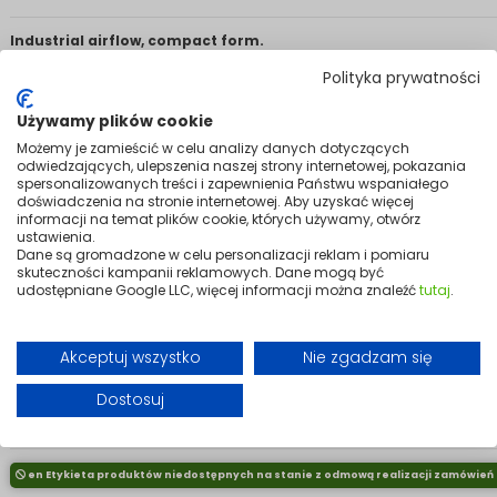
Industrial airflow, compact form.
Not every workspace needs a ceiling-mounted system. The Mission Air F
Polityka prywatności
delivers effective air circulation in a practical, portable package — built 
workshops, stockrooms, back offices, and service areas where comfort
Używamy plików cookie
space is limited.
Możemy je zamieścić w celu analizy danych dotyczących
The 30 cm blade diameter and three-speed control give you genuine ai
odwiedzających, ulepszenia naszej strony internetowej, pokazania
you need it, while the adjustable tilt angle lets you direct the breeze prec
spersonalizowanych treści i zapewnienia Państwu wspaniałego
whether that's straight ahead, angled down to the floor, or anywhere in 
doświadczenia na stronie internetowej. Aby uzyskać więcej
informacji na temat plików cookie, których używamy, otwórz
to set up, easy to adjust on the fly.
ustawienia.
Solid metal construction, reliable performance, and easy to move around
Dane są gromadzone w celu personalizacji reklam i pomiaru
The FAN 12" is the no-nonsense ventilation solution for working environme
skuteczności kampanii reklamowych. Dane mogą być
udostępniane Google LLC, więcej informacji można znaleźć
tutaj
.
need to get on with the job.
Variants
Akceptuj wszystko
Nie zgadzam się
Dostosuj
en Etykieta produktów niedostępnych na stanie z odmową realizacji zamówień