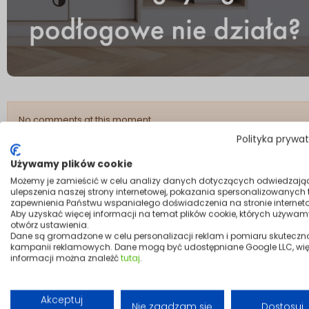
No comments at this moment
Polityka prywa
Only registered and logged customers can add comments
Używamy plików cookie
Możemy je zamieścić w celu analizy danych dotyczących odwiedzają
ulepszenia naszej strony internetowej, pokazania spersonalizowanych tr
zapewnienia Państwu wspaniałego doświadczenia na stronie interneto
Aby uzyskać więcej informacji na temat plików cookie, których używam
otwórz ustawienia.
Dane są gromadzone w celu personalizacji reklam i pomiaru skuteczn
kampanii reklamowych. Dane mogą być udostępniane Google LLC, wię
informacji można znaleźć
tutaj
.
Akceptuj
Nie zgadzam się
Dostosuj