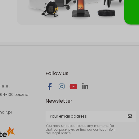
Follow us
 o.o.
 64-100 Leszno
Newsletter
air.pl
You may unsubscribe at any moment. For
that purpose, please find our contact info in
the legal notice.