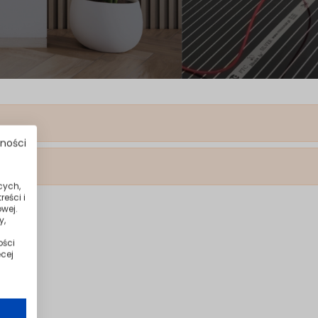
tności
cych,
eści i
wej.
y,
ości
cej