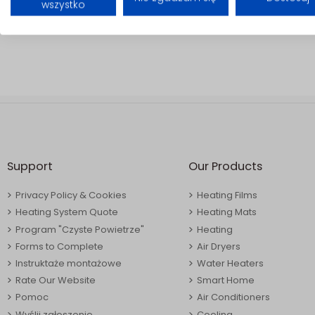
wszystko
Support
Our Products
Privacy Policy & Cookies
Heating Films
Heating System Quote
Heating Mats
Program "Czyste Powietrze"
Heating
Forms to Complete
Air Dryers
Instruktaże montażowe
Water Heaters
Rate Our Website
Smart Home
Pomoc
Air Conditioners
Wyślij zgłoszenie
Cooling