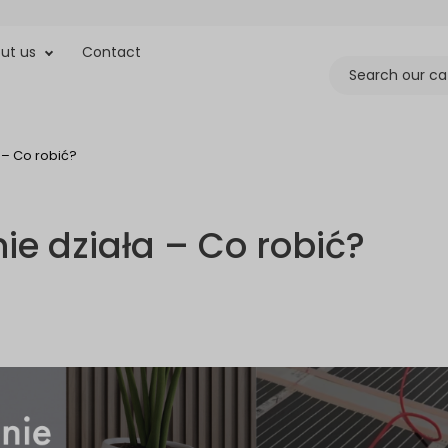
ut us
Contact
– Co robić?
e działa – Co robić?