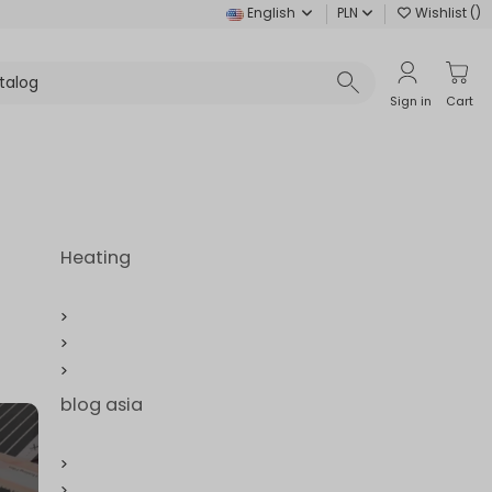
English
PLN
Wishlist (
)
Sign in
Cart
Heating
blog asia