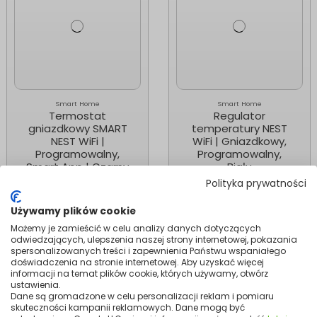
Smart Home
Smart Home
Termostat
Regulator
gniazdkowy SMART
temperatury NEST
NEST WiFi |
WiFi | Gniazdkowy,
Programowalny,
Programowalny,
Smart App | Czarny
Biały
199,99 zł
159,99 zł
Polityka prywatności
Dodaj do
Dodaj do
Używamy plików cookie
koszyka
koszyka
Możemy je zamieścić w celu analizy danych dotyczących
odwiedzających, ulepszenia naszej strony internetowej, pokazania
spersonalizowanych treści i zapewnienia Państwu wspaniałego
doświadczenia na stronie internetowej. Aby uzyskać więcej
informacji na temat plików cookie, których używamy, otwórz
ustawienia.
Dane są gromadzone w celu personalizacji reklam i pomiaru
skuteczności kampanii reklamowych. Dane mogą być