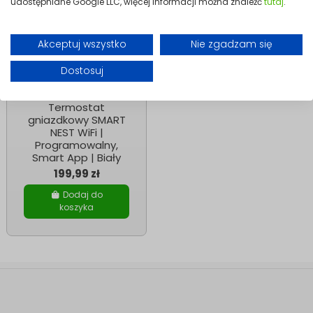
udostępniane Google LLC, więcej informacji można znaleźć
tutaj
.
Akceptuj wszystko
Nie zgadzam się
Dostosuj
Smart Home
Termostat
gniazdkowy SMART
NEST WiFi |
Programowalny,
Smart App | Biały
199,99 zł
Dodaj do
koszyka