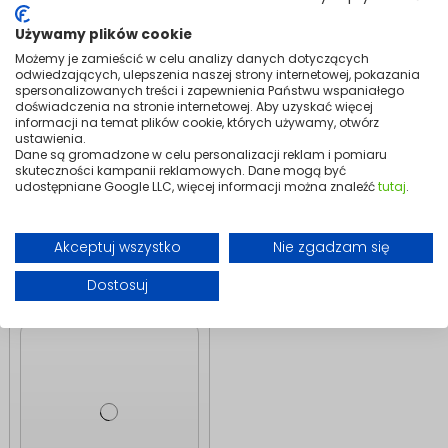
Używamy plików cookie
Możemy je zamieścić w celu analizy danych dotyczących
odwiedzających, ulepszenia naszej strony internetowej, pokazania
spersonalizowanych treści i zapewnienia Państwu wspaniałego
doświadczenia na stronie internetowej. Aby uzyskać więcej
Ogrzewanie
Ogrzewanie
informacji na temat plików cookie, których używamy, otwórz
Wieszak haczyk na
Półka do grzejnika
ustawienia.
grzejnik drabinkowy
łazienkowego LYON
Dane są gromadzone w celu personalizacji reklam i pomiaru
| 2 szt., Biały
| Biały
skuteczności kampanii reklamowych. Dane mogą być
udostępniane Google LLC, więcej informacji można znaleźć
tutaj
.
49,99 zł
69,99 zł
Dodaj do
Dodaj do
koszyka
koszyka
Akceptuj wszystko
Nie zgadzam się
Dostosuj